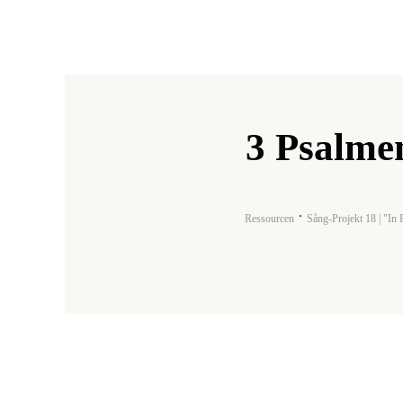
3 Psalme
Ressourcen
Sång-Projekt 18 | "In