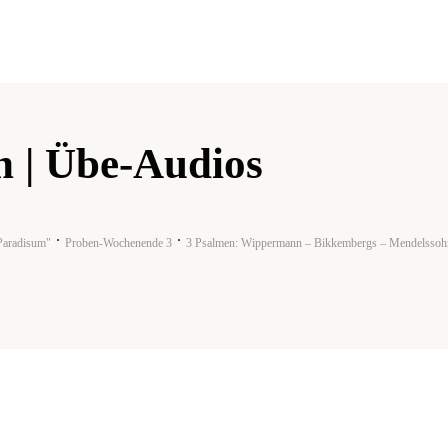
n | Übe-Audios
 Paradisum"
Proben-Wochenende 3
3 Psalmen: Wippermann – Bikkembergs – Mendelssoh