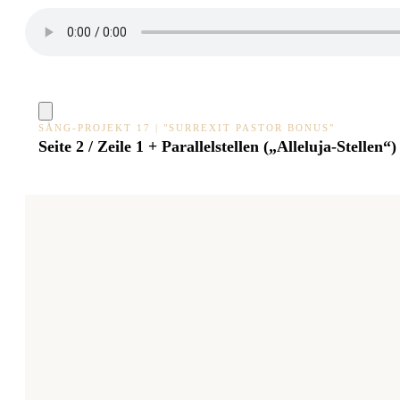
SÅNG-PROJEKT 17 | "SURREXIT PASTOR BONUS"
Seite 2 / Zeile 1 + Parallelstellen („Alleluja-Stellen“)