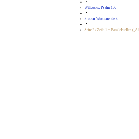
Willcocks: Psalm 150
Proben-Wochenende 3
Seite 2 / Zeile 1 + Parallelstellen („Al