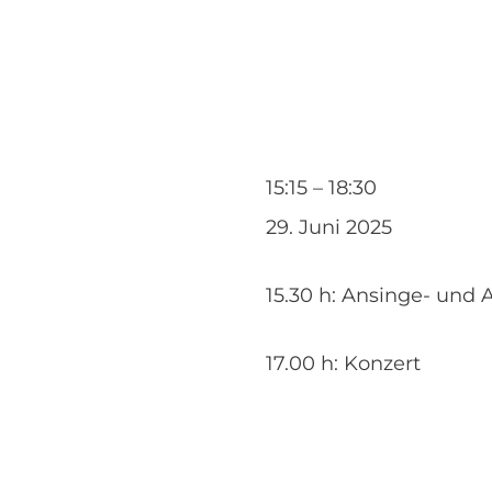
Sång-
15:15
–
18:30
Projekt
29. Juni 2025
17
15.30 h: Ansinge- und 
| Konzert
Karmelkirche
17.00 h: Konzert
Duisburg