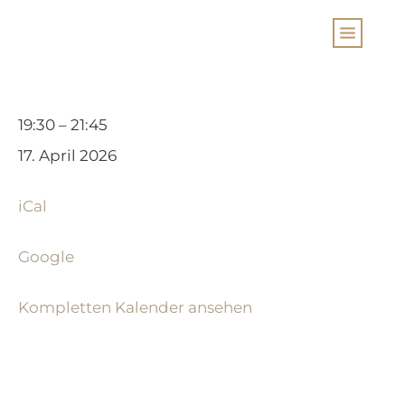
Sång-
19:30
–
21:45
Projekt
17. April 2026
19-
iCal
9
Google
Kompletten Kalender ansehen