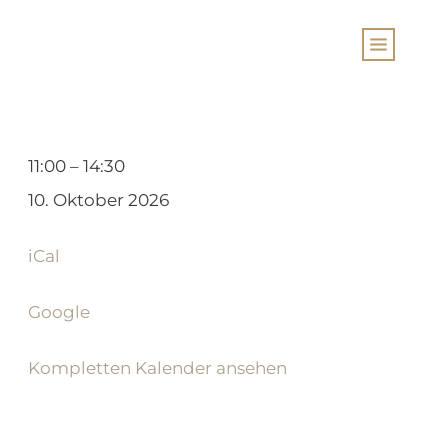
Sång-
11:00
–
14:30
Projekt
10. Oktober 2026
20-
iCal
5
Google
Kompletten Kalender ansehen