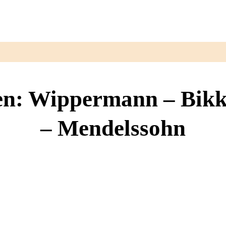
en: Wippermann – Bik
– Mendelssohn